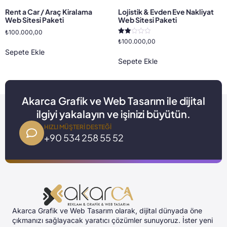
Rent a Car / Araç Kiralama
Lojistik & Evden Eve Nakliyat
Web Sitesi Paketi
Web Sitesi Paketi
₺
100.000,00
5
₺
100.000,00
üzerinden
Sepete Ekle
2.00
oy
Sepete Ekle
aldı
Akarca Grafik ve Web Tasarım ile dijital
ilgiyi yakalayın ve işinizi büyütün.
HIZLI MÜŞTERI DESTEĞI
+90 534 258 55 52
Akarca Grafik ve Web Tasarım olarak, dijital dünyada öne
çıkmanızı sağlayacak yaratıcı çözümler sunuyoruz. İster yeni