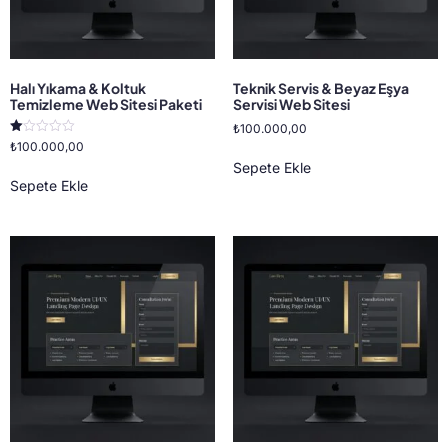
Halı Yıkama & Koltuk
Teknik Servis & Beyaz Eşya
Temizleme Web Sitesi Paketi
Servisi Web Sitesi
₺
100.000,00
5
₺
100.000,00
üzerinden
Sepete Ekle
1.00
oy
Sepete Ekle
aldı