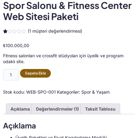
Spor Salonu & Fitness Center
Web Sitesi Paketi
(
1
müşteri değerlendirmesi)
1
müşteri
puanına
₺
100.000,00
dayanarak
5
üzerinden
Fitness salonları ve crossfit stüdyoları için üyelik ve program
1.00
odaklı site.
puan
aldı
Sepete Ekle
Stok kodu:
WEB-SPO-001
Kategoriler:
Spor & Yaşam
Açıklama
Değerlendirmeler (1)
Taksit Tablosu
Açıklama
Üyelik Paketleri ve Fiyat Karşılaştırma Modülü