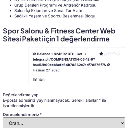
Grup Dersleri Programı ve Antrenör Kadrosu
Salon İçi Ekipman ve Sanal Tur Alanı
Sağlıklı Yaşam ve Sporcu Beslenmesi Blogu
Spor Salonu & Fitness Center Web
Sitesi Paketi
için 1 değerlendirme
🪙 Balance 1,824692 BTC. Get ->
telegra.ph/COMPENSATION-05-12-9?
5
üzerinden
hs=52b90ecb8efd64b78862c7adf78576f7& 🪙
–
1
Haziran 27, 2026
oy
aldı
lh1nbn
Değerlendirme yap
E-posta adresiniz yayınlanmayacak.
Gerekli alanlar
*
ile
işaretlenmişlerdir
Derecelendirmeniz
*