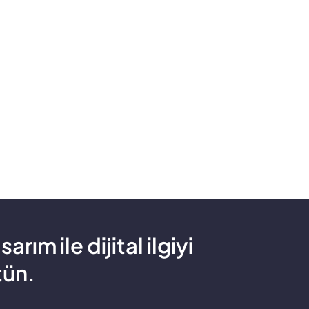
ım ile dijital ilgiyi
tün.