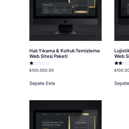
Halı Yıkama & Koltuk Temizleme
Lojist
Web Sitesi Paketi
Web Si
5
5
₺
100.000,00
₺
100.0
üzerinden
üzerinde
1.00
2.00
oy
oy
Sepete Ekle
Sepete
aldı
aldı