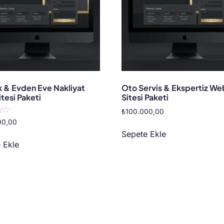
ik & Evden Eve Nakliyat
Oto Servis & Ekspertiz We
tesi Paketi
Sitesi Paketi
₺
100.000,00
00,00
n
Sepete Ekle
 Ekle