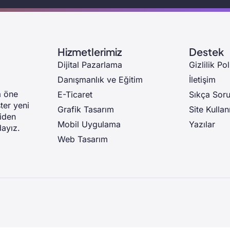
Hizmetlerimiz
Destek
Dijital Pazarlama
Gizlilik Pol
Danışmanlık ve Eğitim
İletişim
a öne
E-Ticaret
Sıkça Soru
ter yeni
Grafik Tasarım
Site Kullan
niden
Mobil Uygulama
Yazılar
dayız.
Web Tasarım