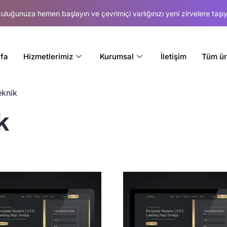
lculuğunuza hemen başlayın ve çevrimiçi varlığınızı yeni zirvelere taşıy
fa
Hizmetlerimiz
Kurumsal
İletişim
Tüm ür
eknik
k