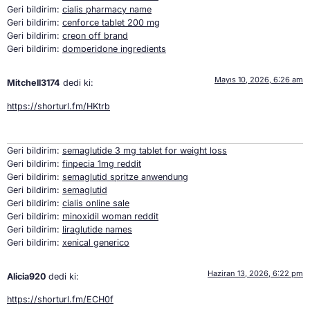
Geri bildirim:
cialis pharmacy name
Geri bildirim:
cenforce tablet 200 mg
Geri bildirim:
creon off brand
Geri bildirim:
domperidone ingredients
Mayıs 10, 2026, 6:26 am
Mitchell3174
dedi ki:
https://shorturl.fm/HKtrb
Geri bildirim:
semaglutide 3 mg tablet for weight loss
Geri bildirim:
finpecia 1mg reddit
Geri bildirim:
semaglutid spritze anwendung
Geri bildirim:
semaglutid
Geri bildirim:
cialis online sale
Geri bildirim:
minoxidil woman reddit
Geri bildirim:
liraglutide names
Geri bildirim:
xenical generico
Haziran 13, 2026, 6:22 pm
Alicia920
dedi ki:
https://shorturl.fm/ECH0f