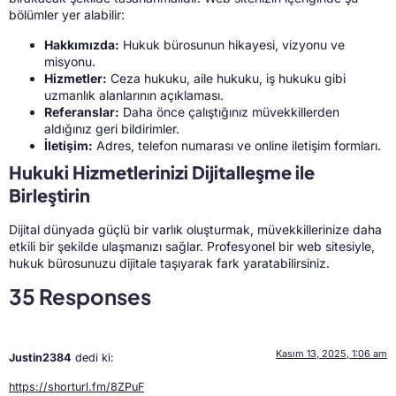
bölümler yer alabilir:
Hakkımızda:
Hukuk bürosunun hikayesi, vizyonu ve
misyonu.
Hizmetler:
Ceza hukuku, aile hukuku, iş hukuku gibi
uzmanlık alanlarının açıklaması.
Referanslar:
Daha önce çalıştığınız müvekkillerden
aldığınız geri bildirimler.
İletişim:
Adres, telefon numarası ve online iletişim formları.
Hukuki Hizmetlerinizi Dijitalleşme ile
Birleştirin
Dijital dünyada güçlü bir varlık oluşturmak, müvekkillerinize daha
etkili bir şekilde ulaşmanızı sağlar. Profesyonel bir web sitesiyle,
hukuk bürosunuzu dijitale taşıyarak fark yaratabilirsiniz.
35 Responses
Kasım 13, 2025, 1:06 am
Justin2384
dedi ki:
https://shorturl.fm/8ZPuF