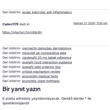
Geri bildirim:
acular ketorolac anti inflammatory
Haziran 21, 2026, 11:00 pm
Caden1179
dedi ki:
https://shorturl.fm/mNz4H
Geri bildirim:
ivermectin demodex dermatology
Geri bildirim:
minoxidil pk comparative data
Geri bildirim:
vardenafil 20 mg tablet reference
Geri bildirim:
avanafil food interaction guidance
Geri bildirim:
avanafil safe ordering tips
Geri bildirim:
orlistat mechanism review
Geri bildirim:
amoxicillin medical facts
Geri bildirim:
bronchitis chest tightness
Bir yanıt yazın
E-posta adresiniz yayınlanmayacak.
Gerekli alanlar
*
ile
işaretlenmişlerdir