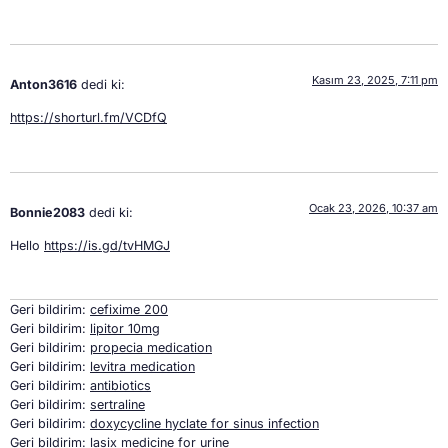
Kasım 23, 2025, 7:11 pm
Anton3616
dedi ki:
https://shorturl.fm/VCDfQ
Ocak 23, 2026, 10:37 am
Bonnie2083
dedi ki:
Hello
https://is.gd/tvHMGJ
Geri bildirim:
cefixime 200
Geri bildirim:
lipitor 10mg
Geri bildirim:
propecia medication
Geri bildirim:
levitra medication
Geri bildirim:
antibiotics
Geri bildirim:
sertraline
Geri bildirim:
doxycycline hyclate for sinus infection
Geri bildirim:
lasix medicine for urine