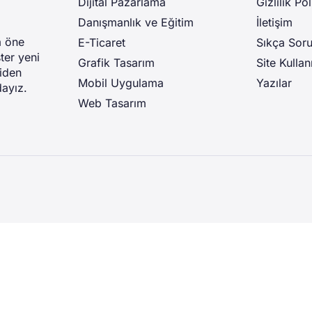
Dijital Pazarlama
Gizlilik Pol
Danışmanlık ve Eğitim
İletişim
a öne
E-Ticaret
Sıkça Soru
ter yeni
Grafik Tasarım
Site Kullan
niden
Mobil Uygulama
Yazılar
dayız.
Web Tasarım