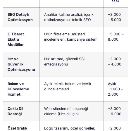
(TL)
SEO Detaylı
Anahtar kelime analizi, içerik
+3.000
Optimizasyon
optimizasyonu, teknik SEO
– 5.000
E-Ticaret
Ürün filtreleme, müşteri
+5.000 –
Ekstra
incelemeleri, kampanya sistemi
8.000
Modüller
Hız ve
Hız artırma, güvenli SSL
+2.000
Güvenlik
entegrasyonu
– 4.000
Optimizasyonu
Bakım ve
Aylık teknik bakım ve içerik
Aylık
Güncelleme
güncellemeleri
+1.000 –
Hizmeti
2.000
Çoklu Dil
Web sitesine dil seçeneği
+3.000
Desteği
ekleme (Her dil için)
– 6.000
Özel Grafik
Logo tasarımı, özel görseller,
+2.000