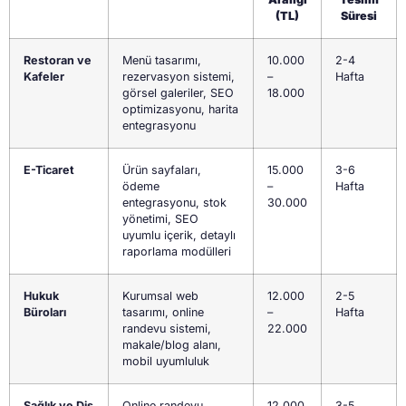
(TL)
Süresi
Restoran ve
Menü tasarımı,
10.000
2-4
Kafeler
rezervasyon sistemi,
–
Hafta
görsel galeriler, SEO
18.000
optimizasyonu, harita
entegrasyonu
E-Ticaret
Ürün sayfaları,
15.000
3-6
ödeme
–
Hafta
entegrasyonu, stok
30.000
yönetimi, SEO
uyumlu içerik, detaylı
raporlama modülleri
Hukuk
Kurumsal web
12.000
2-5
Büroları
tasarımı, online
–
Hafta
randevu sistemi,
22.000
makale/blog alanı,
mobil uyumluluk
Sağlık ve Diş
Online randevu
12.000
3-5