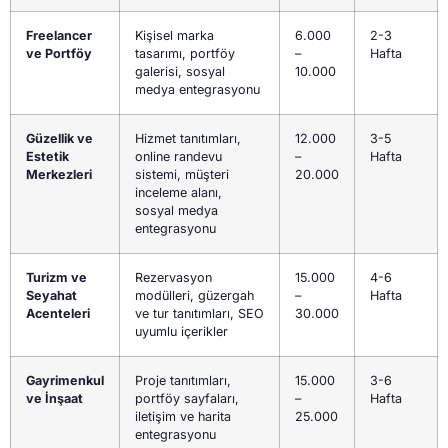
Freelancer
Kişisel marka
6.000
2-3
ve Portföy
tasarımı, portföy
–
Hafta
galerisi, sosyal
10.000
medya entegrasyonu
Güzellik ve
Hizmet tanıtımları,
12.000
3-5
Estetik
online randevu
–
Hafta
Merkezleri
sistemi, müşteri
20.000
inceleme alanı,
sosyal medya
entegrasyonu
Turizm ve
Rezervasyon
15.000
4-6
Seyahat
modülleri, güzergah
–
Hafta
Acenteleri
ve tur tanıtımları, SEO
30.000
uyumlu içerikler
Gayrimenkul
Proje tanıtımları,
15.000
3-6
ve İnşaat
portföy sayfaları,
–
Hafta
iletişim ve harita
25.000
entegrasyonu