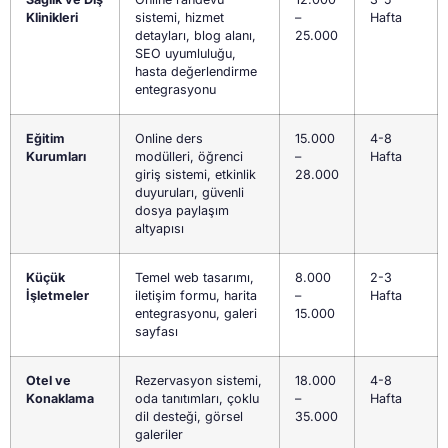
Klinikleri
sistemi, hizmet
–
Hafta
detayları, blog alanı,
25.000
SEO uyumluluğu,
hasta değerlendirme
entegrasyonu
Eğitim
Online ders
15.000
4-8
Kurumları
modülleri, öğrenci
–
Hafta
giriş sistemi, etkinlik
28.000
duyuruları, güvenli
dosya paylaşım
altyapısı
Küçük
Temel web tasarımı,
8.000
2-3
İşletmeler
iletişim formu, harita
–
Hafta
entegrasyonu, galeri
15.000
sayfası
Otel ve
Rezervasyon sistemi,
18.000
4-8
Konaklama
oda tanıtımları, çoklu
–
Hafta
dil desteği, görsel
35.000
galeriler