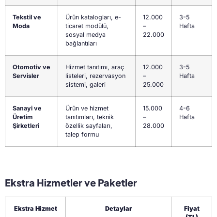
Tekstil ve
Ürün katalogları, e-
12.000
3-5
Moda
ticaret modülü,
–
Hafta
sosyal medya
22.000
bağlantıları
Otomotiv ve
Hizmet tanıtımı, araç
12.000
3-5
Servisler
listeleri, rezervasyon
–
Hafta
sistemi, galeri
25.000
Sanayi ve
Ürün ve hizmet
15.000
4-6
Üretim
tanıtımları, teknik
–
Hafta
Şirketleri
özellik sayfaları,
28.000
talep formu
Ekstra Hizmetler ve Paketler
Ekstra Hizmet
Detaylar
Fiyat